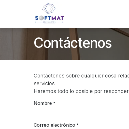
Ir al contenido
Inicio
Nosotros
Servici
Contáctenos
Contáctenos sobre cualquier cosa rel
servicios.
Haremos todo lo posible por responderl
Nombre
*
Correo electrónico
*