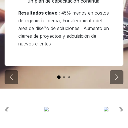
un plan de capacitación continua.
Resultados clave :
45% menos en costos
de ingeniería interna, Fortalecimiento del
área de diseño de soluciones, Aumento en
cierres de proyectos y adquisición de
nuevos clientes
Anterior
Sigui
❮
❯